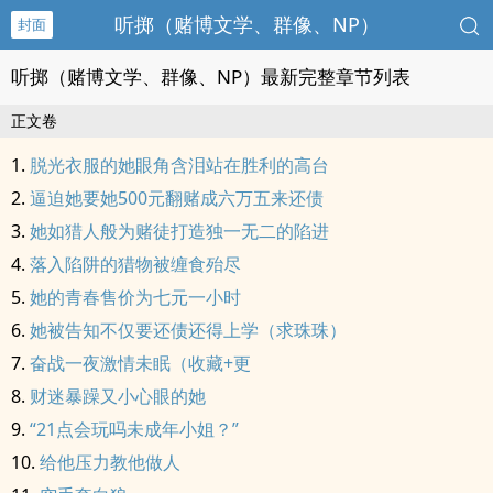
听掷（赌博文学、群像、NP）
封面
听掷（赌博文学、群像、NP）最新完整章节列表
正文卷
脱光衣服的她眼角含泪站在胜利的高台
逼迫她要她500元翻赌成六万五来还债
她如猎人般为赌徒打造独一无二的陷进
落入陷阱的猎物被缠食殆尽
她的青春售价为七元一小时
她被告知不仅要还债还得上学（求珠珠）
奋战一夜激情未眠（收藏+更
财迷暴躁又小心眼的她
“21点会玩吗未成年小姐？”
给他压力教他做人