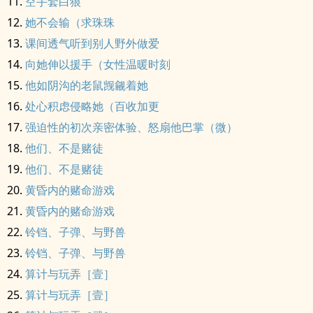
空手套白狼
她不会输（求珠珠
课间透气听到别人野外做爱
向她伸以援手（女性温暖时刻
他如阴沟的老鼠觊觎着她
处心积虑侵略她（百收加更
强迫性的初次亲密体验、怒扇他巴掌（微）
他们、不是赌徒
他们、不是赌徒
黄昏内的赌命游戏
黄昏内的赌命游戏
铃铛、子弹、与野兽
铃铛、子弹、与野兽
算计与玩弄［壹］
算计与玩弄［壹］