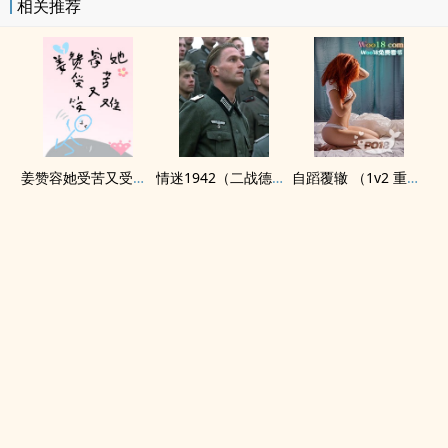
相关推荐
姜赞容她受苦又受难（NPH）
情迷1942（二战德国）
自蹈覆辙 （1v2 重生）