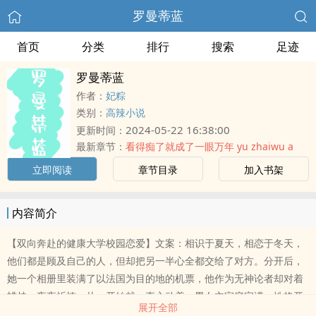
罗曼蒂蓝
首页
分类
排行
搜索
足迹
罗曼蒂蓝
作者：
妃粽
类别：
高辣小说
2024-05-22 16:38:00
更新时间：
最新章节：
看得痴了就成了一眼万年 yu zhaiwu a
立即阅读
章节目录
加入书架
内容简介
【双向奔赴的健康大学校园恋爱】文案：相识于夏天，相恋于冬天，
他们都是顾及自己的人，但却把另一半心全都交给了对方。分开后，
她一个相册里装满了以法国为目的地的机票，他作为无神论者却对着
蜡烛一夜夜祈祷。从一开始就一直心动着。男女主家庭完满、性格开
展开全部
朗、学业有成、事业有成没有病娇、没有救赎、没有强制爱、没有一