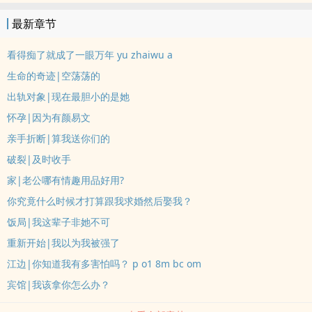
强一弱致力于避开几乎所有热门标签，作者天生叛逆但咱有破镜重
最新章节
圆，所有的爱意都必须要接受时间的考验爱喝酒的清醒独立女主vs情
绪稳定的忠犬系男主编导专业女大x法语专业男大重圆后：天才女导演
看得痴了就成了一眼万年 yu zhaiwu a
x语言学博士后男女主拉扯感一直会有，两人都有些爱开玩笑的毒舌全
生命的奇迹|空荡荡的
文基本无虐，温馨打闹小日常本人现实主义浪漫幻想家，文章亦如此
出轨对象|现在最胆小的是她
看文需知：a.剧情&amp;gt;&amp;gt;&amp;gt;肉，都是水到渠成，
怀孕|因为有颜易文
且肉些许含蓄b.初恋sc,1v1,男女主时而互怼c.里面会涉及电影音乐相
关，但也没有全篇皆是d.本文囤稿良多，且不打算收费，随意摆摊，
亲手折断|算我送你们的
欢迎大家看此文来解腻或解压围脖：妃粽? ? ?（可以找我唠嗑）
破裂|及时收手
家|老公哪有情趣用品好用?
你究竟什么时候才打算跟我求婚然后娶我？
饭局|我这辈子非她不可
重新开始|我以为我被强了
江边|你知道我有多害怕吗？ p o1 8m bc om
宾馆|我该拿你怎么办？