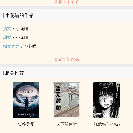
查看全部章节
小花喵的作品
清棠
/
小花喵
甜梨
/
小花喵
贩卖春光
/
小花喵
查看全部作品
相关推荐
失控关系
人不弱智时
张武特佳(1v2)