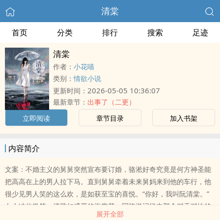
清棠
首页
分类
排行
搜索
足迹
清棠
作者：
小花喵
类别：
情欲小说
2026-05-05 10:36:07
更新时间：
最新章节：
出事了（二更）
立即阅读
章节目录
加入书架
内容简介
文案：不婚主义的舅舅突然宣布要订婚，骆淞好奇究竟是何方神圣能
把高高在上的男人拉下马。直到舅舅牵着未来舅妈来到他的车行，他
很少见男人笑的这么欢，是如获至宝的喜悦。“你好，我叫阮清棠。”
女人冲他微笑，清雅如盛开的海棠花，同骆淞记忆中那个怼天怼地的
展开全部
呛口小辣椒截然相反。随身携带的手链持续灼烧他的掌心，那是她真