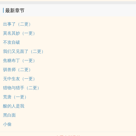
实存在过的痕迹。他找了两年的人，出现了。＊1）双C，年龄差六
最新章节
岁，年上。2）骆淞（桀骜不驯硬汉车手）vs阮清棠（红玫瑰与白海棠
的双生花）。3）男二舅舅（徐明奕）非工具人，个人魅力明显。4）
出事了（二更）
理性探讨爱欲纠葛，文中三观不代表作者三观，不喜勿喷。
莫名其妙（一更）
不攻自破
我们又见面了（二更）
焦糖布丁（一更）
驯兽师（二更）
无中生友（一更）
猎物与猎手（二更）
荒唐（一更）
酸的人是我
黑白面
小偷