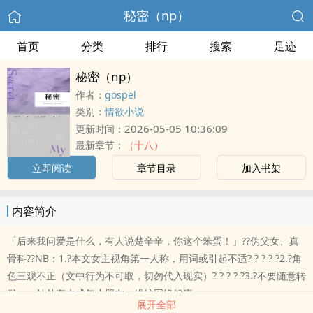
秘密（np）
首页
分类
排行
搜索
足迹
秘密（np）
作者：
gospel
类别：
情欲小说
2026-05-05 10:36:09
更新时间：
最新章节：
（十八）
立即阅读
章节目录
加入书架
内容简介
「后来我问爱是什么，有人说楚辛辛，你这个笨蛋！」??伪父女、真
骨科??NB：1.?本文女主视角第一人称，用词或引起不适? ? ? ? ?2.?角
色三观不正（文中行为不可取，切勿代入现实）? ? ? ? ?3.?不要随意转
载——站外有未成年小朋友，维护网络健康
展开全部